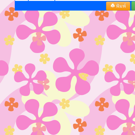
พิมพ์