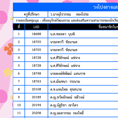
วงโปงลางและ
ครูที่ปรึกษา
1.นางอุไรวรรณ ทองโปรย
รายละเอียดชุมนุม : เพื่ออนุรักษ์วัฒนธรรม และส่งเสริมความสามารถของนักเรี
ที่
UID
ชื่อสมาชิกในช
1
18688
น.ส.ชลลดา บุบพิ
2
18705
นายภครวี ชัยนามล
3
18705
นายภครวี ชัยนามล
4
18728
น.ส.ศิริลักษณ์ แซ่จาง
5
18728
น.ส.ศิริลักษณ์ แซ่จาง
6
18748
นายพงษ์พิพัฒน์ แสนราช
7
18763
น.ส.มัณฑนา วระนาม
8
20108
ด.ช.แทนไทย สุขสบาย
9
20189
ด.ญ.ชวัลลักษณ์ หลีวงษ์
10
20194
ด.ญ.นัฐธิชา เขาไตร
11
20208
ด.ญ.อมลวรรณ กองโพธิ์