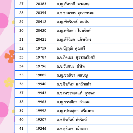
27
20383
ด.ญ.ภัทรวดี ดวงเกษ
28
20394
ด.ช.ชวนากร อุณาพรหม
29
20412
ด.ญ.พัชรินทร์ คมสัน
30
20420
ด.ญ.ศศิลดา โฉมรักษ์
31
20421
ด.ญ.สิริวิมล แก้วเวียง
32
19759
ด.ช.นัฐวุฒิ คูณศรี
33
19787
ด.ช.กิตเมธ สุวรรณรังศรี
34
19796
ด.ช.วันชนะ ส่าโท
35
19882
ด.ญ.ชลธิชา ผลบุญ
36
19940
ด.ช.ธีรภัทร แกล้วกล้า
37
19943
ด.ช.เพชรทองแท้ สุระพล
38
19963
ด.ญ.วรรณิภา กำแซง
39
19992
ด.ญ.เปรมสุดา ศรีมงคล
40
19207
ด.ช.ธีรภัทร์ คำรัตน์
41
19246
ด.ช.สุธิเดช เมืองผา