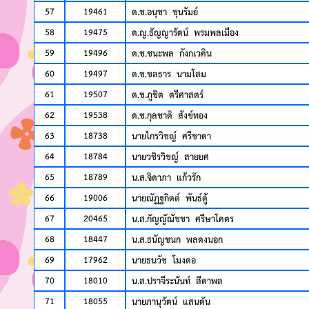
57
19461
ด.ช.อนุชา ชุนรัมย์
58
19475
ด.ญ.ธัญญารัตน์ พรมพลเมือง
59
19496
ด.ช.ชนะพล กังกเวคิน
60
19497
ด.ช.ชลธาร นามโสม
61
19507
ด.ช.ภูชิต ตรีศาสตร์
62
19538
ด.ช.กุลชาติ สังข์ทอง
63
18738
นายไกรวิชญ์ ศรีชาดา
64
18784
นายวชิรวิชญ์ สายยศ
65
18789
น.ส.จิดาภา แก้วรัก
66
19006
นายณัฏฐกิตต์ พันธ์ตู้
67
20465
น.ส.กัญญัณัชชา ศรีษาโคตร
68
18447
น.ส.ธนัญชนก พลดงนอก
69
17962
นายธนวัช โมงดอ
70
18010
น.ส.ปราจีระนันท์ สีดาพล
71
18055
นายภานุวัตน์ แสนตัน