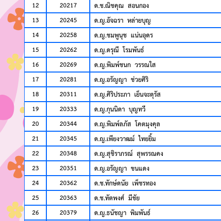
12
20217
ด.ช.ณิชคุณ สอนกอง
13
20245
ด.ญ.อัจฉรา หล่ายบุญ
14
20258
ด.ญ.ชมพูนุช แน่นอุดร
15
20262
ด.ญ.ดรุณี โรมพันธ์
16
20269
ด.ญ.พิมพ์ชนก วรรณใส
17
20281
ด.ญ.อรัญญา ช่วยศิริ
18
20311
ด.ญ.ศิริประภา เย็นจะตุรัส
19
20333
ด.ญ.กุนนิดา บุญทวี
20
20344
ด.ญ.พิมพ์ลภัส โคตมุงคุล
21
20345
ด.ญ.เพียงวาฒม์ ไทยยิ้ม
22
20348
ด.ญ.สุชิราภรณ์ สุพรรณคง
23
20351
ด.ญ.อรัญญา ขนแดง
24
20362
ด.ช.ทักษ์ดนัย เพ็ชรทอง
25
20363
ด.ช.ทัตพงศ์ มีชัย
26
20379
ด.ญ.ธนัชญา พิมพันธ์