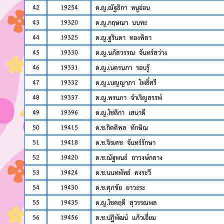
42
19254
ด.ญ.ณัฐธิกา หนูอ่อน
43
19320
ด.ญ.กฤษณา นนทะ
44
19325
ด.ญ.ฐรินดา ทองพิลา
45
19330
ด.ญ.นภัสวรรณ จันทร์สว่าง
46
19331
ด.ญ.เนตรนภา รอบรู้
47
19332
ด.ญ.เบญญาภา โพธิ์ศรี
48
19337
ด.ญ.พรนภา จำเริญสรรพ์
49
19396
ด.ญ.โชติกา เสนาดี
50
19415
ด.ช.กิตติพล ทักษิณ
51
19418
ด.ช.จิรเดช จันทร์รักษา
52
19420
ด.ช.ณัฐพนธ์ ถาวงษ์กลาง
53
19424
ด.ช.นนทพัทธ์ คงระวี
54
19430
ด.ช.ศุภชัย ยาวะระ
55
19435
ด.ญ.โชคฤดี สุวรรณพล
56
19456
ด.ช.ปฏิพัฒน์ แก้วเอี่ยม