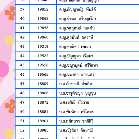
39
19852
ด.ญ.กัญญาณัฐ พันธ์ดี
40
19855
ด.ญ.นิรมล ศรีบุญเรือง
41
19858
ด.ญ.รสสุคนธ์ กองขัน
42
19860
ด.ญ.สุวนันท์ ดลราษี
43
19218
ด.ญ.ชลธิชา เพกอง
44
19522
ด.ญ.ปัญญดา เจือมา
45
19556
ด.ญ.ชญานุตน์ ศรีรักษา
46
19565
ด.ญ.นพรดา ฉายแสง
47
18809
น.ส.อัฉราวดี ลํ้าเลิศ
48
18868
น.ส.จารุพิชญา บุญขุน
49
18872
น.ส.เจศิณี บัวผาย
50
18881
น.ส.พิมพิศา ศรีโคตร
51
18961
น.ส.สุภัสสรา ชาติศิริ
52
18985
น.ส.ณัฐธิดา กัลยาณี