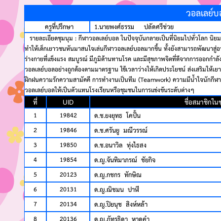
วอลเลย์บ
ครูที่ปรึกษา
1.นายพงศ์ธรรม ปลัดศรีช่วย
รายละเอียดชุมนุม : กีฬาวอลเลย์บอล ในปัจจุบันกลายเป็นที่นิยมไปทั่วโลก นิยมเล
ทำให้เด็กเยาวชนหันมาสนใจเล่นกีฬาวอลเลย์บอลมากขึ้น ทั้งยังสามารถพัฒนาสู่อาชีพ
ร่างกายที่แข็งแรง สมบูรณ์ มีภูมิต้านทานโรค และมีสุขภาพจิตที่ดีจากการออกกำ
วอลเลย์บอลอย่างถูกต้องตามมาตรฐาน ใช้เวลาว่างให้เกิดประโยชน์ ส่งเสริมให้เ
ฝึกฝนความรักความสามัคคี การทำงานเป็นทีม (Teamwork) ความมีน้ำใจนักกีฬา รู้
วอลเลย์บอลให้เป็นตัวแทนโรงเรียนหรือชุมชนในการแข่งขันระดับต่างๆ
ที่
UID
ชื่อสมาชิกในช
1
19842
ด.ช.ยงยุทธ โคปั้น
2
19846
ด.ช.ศรันยู มณีวรรณ์
3
19850
ด.ช.อนาวิล ทุ่งไธสง
4
19854
ด.ญ.จันทิมาภรณ์ ชัยกิจ
5
20123
ด.ญ.กชกร ทักษิณ
6
20131
ด.ญ.ณิชมน ปาฬี
7
20134
ด.ญ.ปิยนุช สิงห์หล้า
8
20136
ด.ญ.ภัทรธิดา หาดคำ