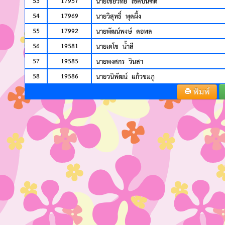
53
17957
นายไชยวิทย์ โชคบันฑิต
54
17969
นายวิสุทธิ์ พุดผึ้ง
55
17992
นายพัฒน์พงษ์ ตอพล
56
19581
นายเดโช น้ำสี
57
19585
นายพงศกร วินสา
58
19586
นายวนิพัฒน์ แก้วชมภู
พิมพ์