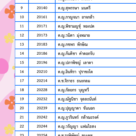
9
20140
ด.ญ.สุพรรษา มนตรี
10
20161
ด.ญ.กาญจนา อาจกล้า
11
20171
ด.ญ.พิชามญชุ์ ทองปด
12
20173
ด.ญ.วนิดา มุ่งหมาย
13
20183
ด.ญ.กชพร ทักษิณ
14
20186
ด.ญ.กันติชา คำดอกรับ
15
20196
ด.ญ.ปภาพิชญ์ เลาตา
16
20210
ด.ญ.อินทิรา ปุราชะโต
17
20214
ด.ช.จิราธร ธนะกลม
18
20228
ด.ญ.กัลยกร บุญทวี
19
20232
ด.ญ.ณัฐนิชา จุลละนันท์
20
20239
ด.ญ.ปุญญาดา ขันนอก
21
20242
ด.ญ.ภูวรินทร์ กล้าณะรงค์
22
20244
ด.ญ.วรัญญา แฟมไธสง
23
20254
ด.ช.ระพิพัฒน์ ขุนเดช