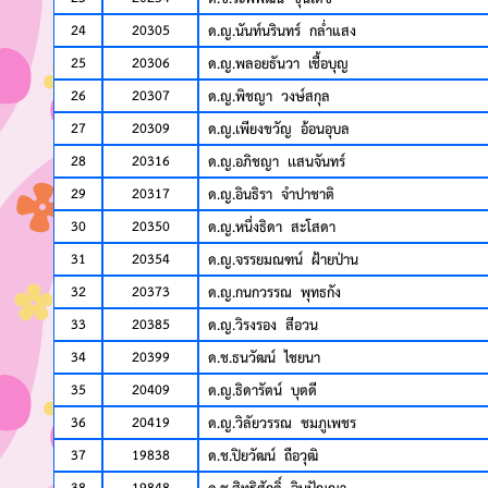
24
20305
ด.ญ.นันท์นรินทร์ กล่ำแสง
25
20306
ด.ญ.พลอยธันวา เชื้อบุญ
26
20307
ด.ญ.พิชญา วงษ์สกุล
27
20309
ด.ญ.เพียงขวัญ อ้อนอุบล
28
20316
ด.ญ.อภิชญา เเสนจันทร์
29
20317
ด.ญ.อินธิรา จำปาชาติ
30
20350
ด.ญ.หนึ่งธิดา สะโสดา
31
20354
ด.ญ.จรรยมณฑน์ ฝ้ายป่าน
32
20373
ด.ญ.กนกวรรณ พุทธกัง
33
20385
ด.ญ.วิรงรอง สีอวน
34
20399
ด.ช.ธนวัฒน์ ไชยนา
35
20409
ด.ญ.ธิดารัตน์ บุตดี
36
20419
ด.ญ.วิลัยวรรณ ชมภูเพชร
37
19838
ด.ช.ปิยวัฒน์ ถือวุฒิ
38
19848
ด.ช.สิทธิศักดิ์ อินปัญญา