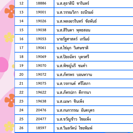
12
18886
น.ส.สุธาสินี ชารินทร์
13
19001
น.ส.วรรณวิภา ธะนีรมย์
14
19026
น.ส.พลอยวรินทร์ ชัยพันธ์
15
19038
น.ส.สิรินดา พุทธสอน
16
19053
นายรัฐศาสตร์ เกรัมย์
17
19061
น.ส.ไข่มุก วิเศษชาติ
18
19069
น.ส.ปิยะฉัตร บุตรศรี
19
19070
น.ส.พิชญ์นรี ชมคำ
20
19072
น.ส.ภัทรพร บอนหวาน
21
19075
น.ส.วรกานต์​ ศรีโสภา
22
19622
น.ส.ภัทรปภา ดีการนา
23
19638
น.ส.เมษา ชินเพ็ง
24
20476
น.ส.กนกวรรณ ยันตบุตร
25
20477
น.ส.ขวัญข้าว ไชยเพ็ง
26
18597
น.ส.วิมลรัตน์ ไชยพิมพ์