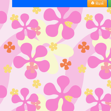
พิมพ์