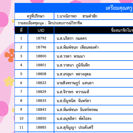
เตรียมคุณคร
ครูที่ปรึกษา
1.นางนิภาพร ฮามคำฮัก
รายละเอียดชุมนุม : ฝึกประสบการณ์วิชาชีพ
ที่
UID
ชื่อสมาชิกในช
1
18792
น.ส.นริสรา กมลคร
2
18796
น.ส.พิมพ์ชนก เทียนทองคำ
3
18800
น.ส.วรดา พรมมา
4
18801
น.ส.วาสนา ภูมิจันทึก
5
18808
น.ส.อรอุมา หลวงอุดม
6
18822
นายสิงหราษฎร์ แสนลา
7
18829
น.ส.จิราพร หวานแท้
8
18835
น.ส.ธัญชนิต จันทร์ลา
9
18843
น.ส.พิมพ์ชนก อินทร์พรหม
10
18850
น.ส.อนุชธิดา พัดไธสง
11
18885
น.ส.สุกัญญา ประดับศรี